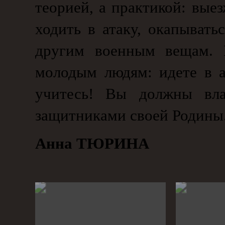
теорией, а практикой: вые
ходить в атаку, окапывать
другим военным вещам. 
молодым людям: идете в 
учитесь! Вы должны вл
защитниками своей Родины.
Анна ТЮРИНА