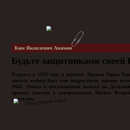
Ким Яковлевич Акимов
Будьте защитниками своей 
Родился в 1925 году в деревне Липная Горка Ти
начала войны был еще подростком, однако пом
1943. Попал в пограничные войска на Дальний
принял участие в завершающих битвах Второ
учителем.
Прослушать текст