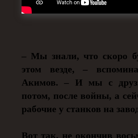
– Мы знали, что скоро б
этом везде, – вспомин
Акимов. – И мы с друз
потом, после войны, а се
рабочие у станков на заво
Вот так, не окончив вос